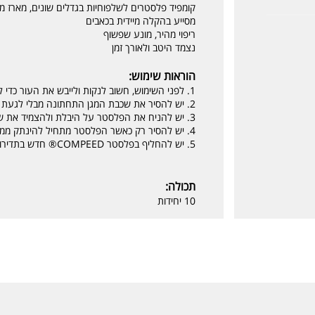
קומפיד פלסטרים לשלפוחיות בגדלים שונים, מארז מי
מסייע בהקלה מיידית בכאבים
ריפוי מהיר, מונע שפשוף
נצמד היטב ולאורך זמן
הוראות שימוש:
1. לפני השימוש, חשוב לנקות ולייבש את העור כדי לוודא שאזור השלפוחית נקי מקרמים או משמנים.
2. יש להסיר את שכבת המגן התחתונה מבלי לגעת במשטח הדביק עצמו.
3. יש להניח את הפלסטר על היבלת ולהצמיד את שולי הפלסטר היטב לעור.
4. יש להסיר רק כאשר הפלסטר מתחיל להינתק ממקומו (הפלסטר יכול להחזיק מספר ימים).
5. יש להחליף בפלסטר COMPEED® חדש בתדירות הנדרשת
תכולה:
10 יחידות