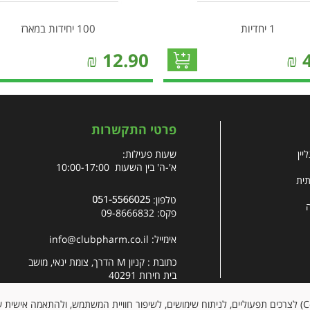
1 יחדיות
100 יחידות במארז
₪
12.90
₪
פרטי התקשרות
יין
שעות פעילות:
א'-ה' בין השעות 10:00-17:00
תית
טלפון:
פקס: 09-8666832
אימייל:
info@clubpharm.co.il
כתובת : קניון M הדרך, צומת ינאי, מושב
בית חירות 40291
האתר עושה שימוש בקובצי עוגיות (Cookies) לצרכים תפעוליים, לניתוח שימושים, לשיפור חוויית המשתמש, ולהתאמה א