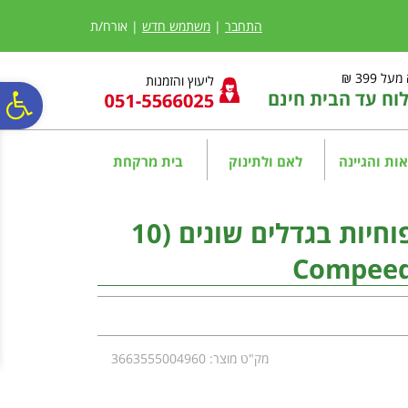
לתפריט
לתוכן
לתפריט
אתר
המרכזי
נגישות
התחבר
|
משתמש חדש
| אורח/ת
ל 399 ₪
ליעוץ והזמנות
ח עד הבית חינם
פ
סר
ות והגיינה
לאם ולתינוק
בית מרקחת
נג
קומפיד פלסטרים לשלפוחיות בגדלים שונים (10
מק"ט מוצר: 3663555004960