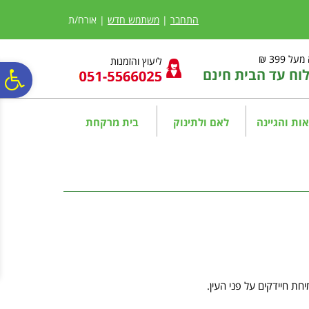
לתפריט
לתוכן
לתפריט
אתר
המרכזי
נגישות
התחבר
|
משתמש חדש
| אורח/ת
ל 399 ₪
ליעוץ והזמנות
ח עד הבית חינם
פ
סר
ות והגיינה
לאם ולתינוק
בית מרקחת
נג
חת חיידקים על פני העין.