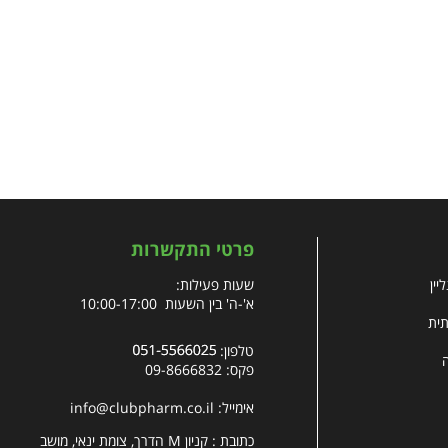
פרטי התקשרות
יין
שעות פעילות:
א'-ה' בין השעות 10:00-17:00
תית
טלפון:
פקס: 09-8666832
אימייל:
info@clubpharm.co.il
כתובת : קניון M הדרך, צומת ינאי, מושב