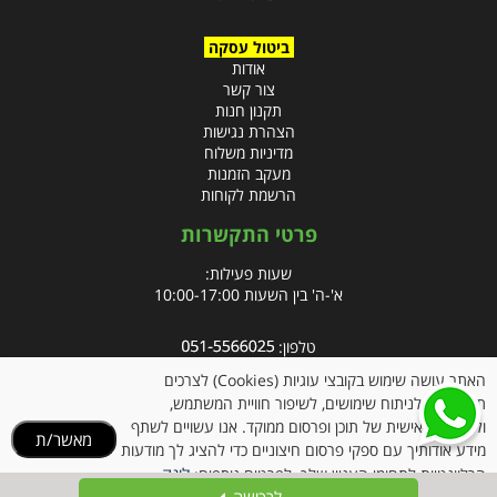
ביטול עסקה
אודות
צור קשר
תקנון חנות
הצהרת נגישות
מדיניות משלוח
מעקב הזמנות
הרשמת לקוחות
פרטי התקשרות
שעות פעילות:
א'-ה' בין השעות 10:00-17:00
טלפון:
פקס: 09-8666832
האתר עושה שימוש בקובצי עוגיות (Cookies) לצרכים
תפעוליים, לניתוח שימושים, לשיפור חוויית המשתמש,
אימייל:
info@clubpharm.co.il
ולהתאמה אישית של תוכן ופרסום ממוקד. אנו עשויים לשתף
מאשר/ת
כתובת : קניון M הדרך, צומת ינאי, מושב בית חירות 40291
מידע אודותיך עם ספקי פרסום חיצוניים כדי להציג לך מודעות
לינק
הרלוונטיות לתחומי העניין שלך. לפרטים נוספים: