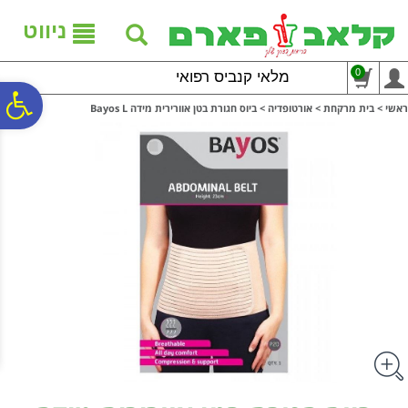
לתפריט
לתוכן
לתפריט
אתר
המרכזי
נגישות
ניווט
0
מלאי קנביס רפואי
פ
ראשי
>
בית מרקחת
>
אורטופדיה
>
ביוס חגורת בטן אוורירית מידה Bayos L
סר
נג