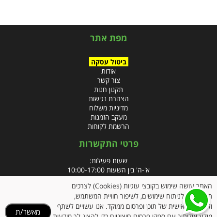
מפת אתר
ביטול עסקה
אודות
צור קשר
תקנון חנות
הצהרת נגישות
מדיניות משלוח
מעקב הזמנות
הרשמת לקוחות
פרטי התקשרות
שעות פעילות:
א'-ה' בין השעות 10:00-17:00
האתר עושה שימוש בקובצי עוגיות (Cookies) לצרכים
טלפון:
תפעוליים, לניתוח שימושים, לשיפור חוויית המשתמש,
פקס: 09-8666832
ולהתאמה אישית של תוכן ופרסום ממוקד. אנו עשויים לשתף
מאשר/ת
מידע אודותיך עם ספקי פרסום חיצוניים כדי להציג לך מודעות