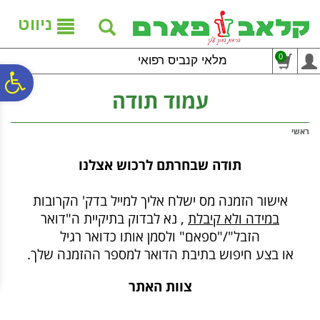
לתפריט
לתוכן
לתפריט
אתר
המרכזי
נגישות
ניווט
0
מלאי קנביס רפואי
פ
עמוד תודה
סר
ראשי
תודה שבחרתם לרכוש אצלנו
נג
אישור הזמנה מס
ישלח אליך למייל בדק' הקרובות
במידה ולא קיבלת
, נא לבדוק בתיקיית ה"דואר
הזבל"/"ספאם" ולסמן אותו כדואר רגיל
או בצע חיפוש בתיבת הדואר למספר ההזמנה שלך.
צוות האתר