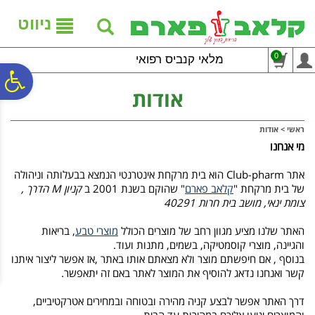
לתפריט
לתוכן
לתפריט
אתר
המרכזי
נגישות
ניווט
0
מלאי קנביס רפואי
פ
אודות
סר
ראשי
>
אודות
מי אנחנו
נג
אתר
Club-pharm
הוא בית מרקחת אינטרנטי הנמצא בבעלותה וניהולה
של בית מרקחת "
קלאב פארם
" שהוקם בשנת 2001 ב
קניון
M
הדרך ,
צומת ינאי, מושב בית חרות 40291
האתר שלנו מציע מגוון רחב של מוצרים הכולל
מוצרי טבע
, בריאות
והגיינה, מוצרי קוסמטיקה, בשמים, מתנות ועוד.
בנוסף , אם חיפשתם מוצר ולא מצאתם אותו באתר ,אז אפשר ליצור איתנו
קשר ואנחנו נדאג להוסיף את המוצר לאתר באם זה יתאפשר.
דרך האתר אפשר לבצע קניה מהירה ובטוחה ובמחירים אטרקטיביים,
והמוצרים יגיעו אליכם במהירות עד הבית.