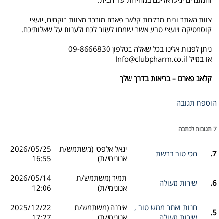
צוות האתר ובית מרקחת קלאב פארם מורכב מצוות רוקחים, יועצי
קוסמטיקה ויועצי טבע אשר ישמחו לעזור לכם ולענות על שאלותיכם.
ניתן לפנות אלינו בכל שאלה בטלפון 09-8666830
או במייל
Info@clubpharm.co.il
קלאב
פארם
–
בריאות
בדרך
שלך
הוספת תגובה
7 תגובות לכתבה
יגאל אלפסי (משתמש/ת
2026/05/25
7.
הכי טוב ברשת
אנונימי/ת)
16:55
תמיר (משתמש/ת
2026/05/14
6.
שירות מעולה
אנונימי/ת)
12:06
חנות ואתר ממש טוב ,
אירנה (משתמש/ת
2025/12/22
5.
שירות מעולה
אנונימי/ת)
17:27