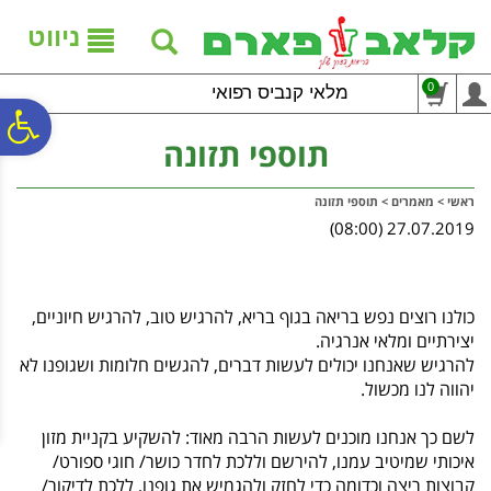
לתפריט
לתוכן
לתפריט
אתר
המרכזי
נגישות
ניווט
0
מלאי קנביס רפואי
פ
תוספי תזונה
סר
ראשי
>
מאמרים
>
תוספי תזונה
27.07.2019 (08:00)
נג
כולנו רוצים נפש בריאה בגוף בריא, להרגיש טוב, להרגיש חיוניים,
יצירתיים ומלאי אנרגיה.
להרגיש שאנחנו יכולים לעשות דברים, להגשים חלומות ושגופנו לא
יהווה לנו מכשול.
לשם כך אנחנו מוכנים לעשות הרבה מאוד: להשקיע בקניית מזון
איכותי שמיטיב עמנו, להירשם וללכת לחדר כושר/ חוגי ספורט/
קבוצות ריצה וכדומה כדי לחזק ולהגמיש את גופנו, ללכת לדיקור/