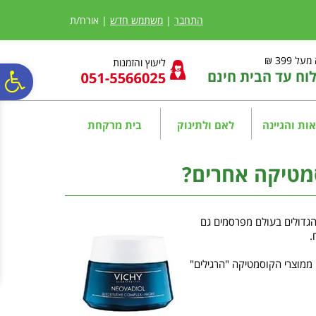
לתפריט
לתוכן
לתפריט
אתר
המרכזי
נגישות
התחבר
|
משתמש חדש
| אורח/ת
ל 399 ₪
ליעוץ והזמנות
ח עד הבית חינם
פ
סר
ות והגיינה
לאם ולתינוק
בית מרקחת
נג
סמטיקה אחרים?
הגדולים בעולם מפרסמים גם
.
 ממוצרי הקוסמטיקה "הרגילים"