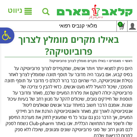
לתפריט
לתוכן
לתפריט
אתר
המרכזי
נגישות
ניווט
0
מלאי קנביס רפואי
פ
באילו מקרים מומלץ לצרוך
פרוביוטיקה?
סר
ראשי
>
מאמרים
>
באילו מקרים מומלץ לצרוך פרוביוטיקה?
היום ניתן למצוא יותר ויותר אנשים, שמקפידים לצרוך פרוביוטיקה על
נג
בסיס קבוע. אם בעבר היה מדובר על תוסף תזונה שמומלץ לצרוך לאחר
נטילת אנטיביוטיקה, הרי שהיום כבר ברור לכולם כי מדובר על תוסף תזונה
מהפכני, שיכול להועיל ללא מעט אנשים. כדאי להבין כי צריכה של
פרוביוטיקה יכולה לשקם את פלורת המעיים שלכם, מאחר ומדובר על
תוספת של חיידקים טובים, שיכולים להקל על מגוון רחב של בעיות עיכול
שונות. אומנם הדבר חשוב במיוחד עבור אנשים שנאלצים ליטול
אנטיביוטיקה לאורך זמן, מאחר והאנטיביוטיקה הורגת את רוב חיידקי
המעיים, אך הדבר נכון גם עבור כל מי שמעוניין לחזק את מערכת החיסון
שלו ולשפר את התחושה הכללית. אנו באתר Club-pharm נשמח לספק
לכם מגוון רחב של סוגי פרוביוטיקה שונים ומגוונים, שיוכלו ללא ספק
לתרום לבריאות שלכם.