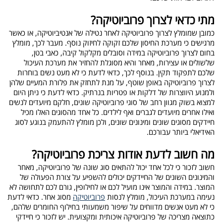
מתי כדאי לצרוך פרוביוטיקה?
כמובן שמומלץ לצרוך פרוביוטיקה לאחר נטילה של אנטיביוטיקה, או כאשר
מרגישים כי מערכת החיסון שלכם זקוקה לחיזוק נוסף. מעבר לכך, מומלץ
בחום לצרוך פרוביוטיקה במידה וסובלים מקלקול קיבה, כאבי בטן,
שלשולים או עצירות, מאחר והיא מסוגלת להחזיר את מערכת העיכול
שלכם לתפקוד תקין. בנוסף לכך, כדאי לדעת כי לא מעט נשים בוחרות
לצרוך פרוביוטיקה באופן שוטף, על מנת לתחזק את פלורת המעיים שלהן
ולמנוע היווצרות של דלקות או פטריות בנרתיק. כדאי לדעת כי ניתן היום
למצוא בשוק מגוון רחב של סוגי פרוביוטיקה שונים, חלקם מיועדים לנשים
ואילו אחרים מיועדים לגברים ואף לילדים. כל אחד מהסוגים האלו מכיל
חיידקים מסוגים שונים ומינונים שונים, ולכן מומלץ להתעמק בנוגע לסוג
האידיאלי ביותר עבורכם.
מה חשוב לדעת אודות צריכת פרוביוטיקה?
חשוב לזכור כי לכל אחד יכול להתאים סוג שונה של פרוביוטיקה, מאחר
והמינונים השונים של החיידקים יכולים להשפיע על צורת הפעולה של
המוצר. במידה והמוצר אינו מועיל לכם או לחילופין, גורם לכם לתחושה לא
נעימה במערכת העיכול, מומלץ לנסות
פרוביוטיקה
מסוג אחר. כדאי לדעת
כי לא מעט אנשים מדווחים על שיפור משמעותי בחילוף החומרים שלהם,
כתוצאה מצריכה של פרוביוטיקה איכותית ומקצועית. יש לזכור כי חיידקי