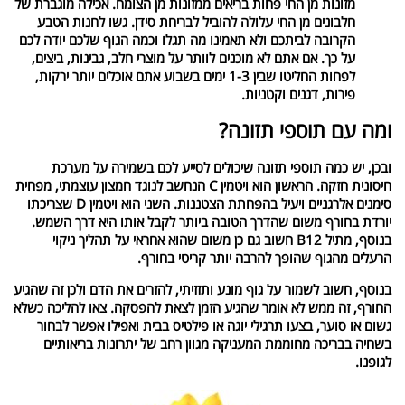
מזונות מן החי פחות בריאים ממזונות מן הצומח. אכילה מוגברת של
חלבונים מן החי עלולה להוביל לבריחת סידן. גשו לחנות הטבע
הקרובה לביתכם ולא תאמינו מה תגלו וכמה הגוף שלכם יודה לכם
על כך. אם אתם לא מוכנים לוותר על מוצרי חלב, גבינות, ביצים,
לפחות החליטו שבין 1-3 ימים בשבוע אתם אוכלים יותר ירקות,
פירות, דגנים וקטניות.
ומה עם תוספי תזונה?
ובכן, יש כמה תוספי תזונה שיכולים לסייע לכם בשמירה על מערכת
חיסונית חזקה. הראשון הוא ויטמין C הנחשב לנוגד חמצון עוצמתי, מפחית
סימנים אלרגניים ויעיל בהפחתת הצטננות. השני הוא ויטמין D שצריכתו
יורדת בחורף משום שהדרך הטובה ביותר לקבל אותו היא דרך השמש.
בנוסף, מתיל B12 חשוב גם כן משום שהוא אחראי על תהליך ניקוי
הרעלים מהגוף שהופך להרבה יותר קריטי בחורף.
בנוסף, חשוב לשמור על גוף מונע ותזזיתי, להזרים את הדם ולכן זה שהגיע
החורף, זה ממש לא אומר שהגיע הזמן לצאת להפסקה. צאו להליכה כשלא
גשום או סוער, בצעו תרגילי יוגה או פילטיס בבית ואפילו אפשר לבחור
בשחיה בבריכה מחוממת המעניקה מגוון רחב של יתרונות בריאותיים
לגופנו.