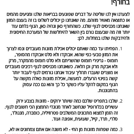
בחורף!
לצערנו אין לנו שליטה על דברים שפוגעים בבריאות שלנו ומגיעים מהמים
או כתוצאה מאוויר מזוהם. מה שאנחנו כן יכולים לשלוט בו זה בעצם המזון
שאנחנו מכניסים לגוף שלנו. כשהחורף כאן ונהיה כאן, הגוף נלחם עוד
יותר וזה מה שבעצם גורם בין השאר להיחלשות של המערכת החיסונית
ולהידבקות שלנו במחלות. לכן:
הפחיתו עד כמה שאתם יכולים אכילת מזונות מעובדים ונסו לצרוך
את המזון טבעי כפי שהוא. אבוקדו ולא סלט אבוקדו מהסופר,
חומוס - גריגירי חומוס שהשריתם ולא סלט חומוס מהמקרר, מרק
ולא אבקת מרק וכן הלאה. כשאנחנו מכניסים לגוף רכיבים מעובדים
או מוצרים שעברו תהליך עיבוד אנחנו גורמים לגוף לעבוד יותר
קשה בפינוי הרעלים. למעשה, אכילת מזונות כאלה מקשה על
הגוף במקום להקל עליו כשקר כל כך והוא גם ככה עסוק
בהתגוננות.
שלבו בתפריט שלכם כמה שיותר ירוקים - מזונות בצבע ירוק
עשירים בכלורופיל שנחשב לאחד מנוגדי החמצון הכי חשובים לגוף.
זה הזמן למצוא מתכונים המשלבים פטרוזיליה, כוסברה, מנגולד,
סלרי, תרד, קייל, שעועית, אפונה ועוד.
כמה שפחות מזונות מן החי - לא משנה אם אתם צמחונים או לא,