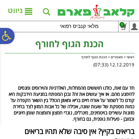
לתפריט
לתוכן
לתפריט
אתר
המרכזי
נגישות
ניווט
0
מלאי קנביס רפואי
פ
הכנת הגוף לחורף
סר
ראשי
>
מאמרים
>
הכנת הגוף לחורף
12.12.2019 (07:33)
נג
חד עם זאת, כולנו חוששים מהמחלות, האלרגיות והוירוסים ומנסים
להימנע מהם. אז איך עושים את זה? ובכן המפתח במניעת הידבקות היא
קודם כל לשמור על אורח חיים בריא ומאוזן הכולל בין השאר הקפדה על
כמות מספקת של שעות שונה, אכילה של כל אבות המזון לצד בחירת
מזונות עשירים בויטמינים, מינרלים, נוגדי חמצון וחומצות שומן חיוניים
וכמובן - פעילות גופנית, גם בחורף.
בריאים בקיץ? אין סיבה שלא תהיו בריאים