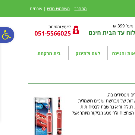
לתפריט
לתוכן
לתפריט
אתר
המרכזי
נגישות
התחבר
|
משתמש חדש
| אורח/ת
ל 399 ₪
ליעוץ והזמנות
ח עד הבית חינם
פ
סר
ות והגיינה
לאם ולתינוק
בית מרקחת
נג
ים מפסידים בה.
שרות של מברשת שיניים חשמלית
 להבין כי מברשת שיניים חשמלית יכולה להסיר פי 2 יותר פלאק ממברשת רגילה והיא נחשבת לבטיחותית
הצחצוח ולהימנע מביקור מיותר אצל