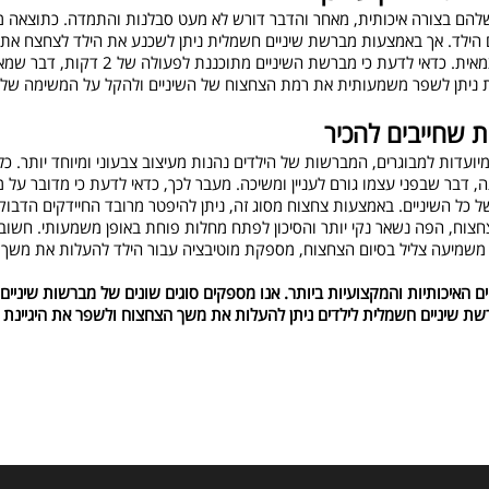
ם שלהם בצורה איכותית, מאחר והדבר דורש לא מעט סבלנות והתמדה. כתוצאה מ
הילד. אך באמצעות מברשת שיניים חשמלית ניתן לשכנע את הילד לצחצח את ה
יותר, מאחר והמברשת מבצעת את פעולת הצחצוח בצורה 
ת ניתן לשפר משמעותית את רמת הצחצוח של השיניים ולהקל על המשימה של ה
ת שחייבים להכיר
יועדות למבוגרים, המברשות של הילדים נהנות מעיצוב צבעוני ומיוחד יותר. כל י
 דבר שבפני עצמו גורם לעניין ומשיכה. מעבר לכך, כדאי לדעת כי מדובר על 
של כל השיניים. באמצעות צחצוח מסוג זה, ניתן להיפטר מרובד החיידקים הדבוק ל
צחצוח, הפה נשאר נקי יותר והסיכון לפתח מחלות פוחת באופן משמעותי. חשו
משמיעה צליל בסיום הצחצוח, מספקת מוטיבציה עבור הילד להעלות את משך 
איכותיות והמקצועיות ביותר. אנו מספקים סוגים שונים של מברשות שיניים ח
ת שיניים חשמלית לילדים ניתן להעלות את משך הצחצוח ולשפר את היגיינת הפ