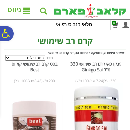
לתפריט
לתוכן
לתפריט
אתר
המרכזי
נגישות
ניווט
0
מלאי קנביס רפואי
פ
קרם רב שימושי
סר
ראשי
>
טיפוח וקוסמטיקה
>
טיפוח הגוף
>
קרם רב שימושי
מציג
גינקו סאי קרם רב שימושי 330
בסט קרם רב שימושי קוקוס
נג
מ"ל Ginkgo Sai
Best
330 מ"ל(7.24 ₪ ל-100 מ"ל)
200 מ"ל(8.45 ₪ ל-100 מ"ל)