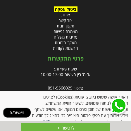
ביטול עסקה
אודות
צור קשר
תקנון חנות
הצהרת נגישות
מדיניות משלוח
מעקב הזמנות
הרשמת לקוחות
פרטי התקשרות
שעות פעילות:
א'-ה' בין השעות 10:00-17:00
טלפון:
פקס: 09-8666832
האתר עושה שימוש בקובצי עוגיות (Cookies) לצרכים
תפעוליים, לניתוח שימושים, לשיפור חוויית המשתמש,
אימייל:
info@clubpharm.co.il
ולהתאמה אישית של תוכן ופרסום ממוקד. אנו עשויים לשתף
מאשר/ת
כתובת : קניון M הדרך, צומת ינאי, מושב בית חירות 40291
מידע אודותיך עם ספקי פרסום חיצוניים כדי להציג לך מודעות
לינק
הרלוונטיות לתחומי העניין שלך. לפרטים נוספים:
לרכישה
למדיניות הקוקיז