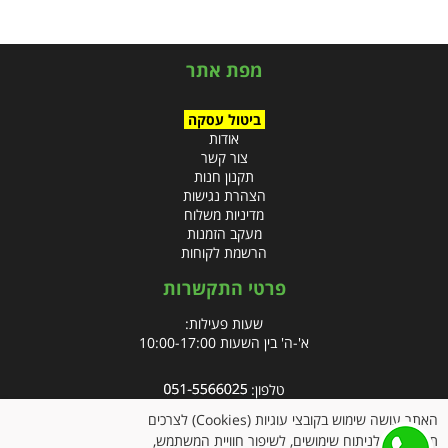
מפת אתר
ביטול עסקה
אודות
צור קשר
תקנון חנות
הצהרת נגישות
מדיניות משלוח
מעקב הזמנות
הרשמת לקוחות
פרטי התקשרות
שעות פעילות:
א'-ה' בין השעות 10:00-17:00
טלפון:
פקס: 09-8666832
האתר עושה שימוש בקובצי עוגיות (Cookies) לצרכים
תפעוליים, לניתוח שימושים, לשיפור חוויית המשתמש,
אימייל:
info@clubpharm.co.il