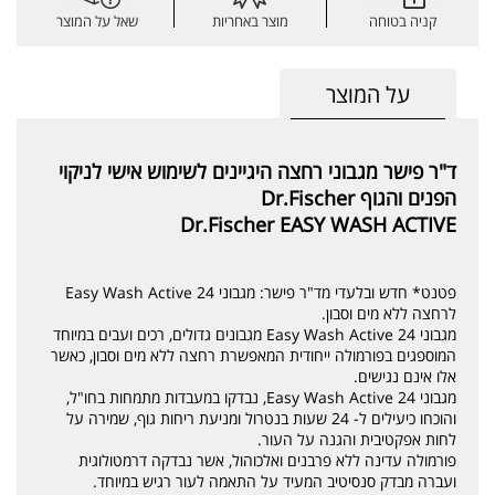
קניה בטוחה
מוצר באחריות
שאל על המוצר
על המוצר
ד"ר פישר מגבוני רחצה היגיינים לשימוש אישי לניקוי
הפנים והגוף Dr.Fischer
Dr.Fischer EASY WASH ACTIVE
פטנט* חדש ובלעדי מד"ר פישר: מגבוני Easy Wash Active 24
לרחצה ללא מים וסבון.
מגבוני Easy Wash Active 24 מגבונים גדולים, רכים ועבים במיוחד
המוספגים בפורמולה ייחודית המאפשרת רחצה ללא מים וסבון, כאשר
אלו אינם נגישים.
מגבוני Easy Wash Active 24, נבדקו במעבדות מתמחות בחו"ל,
והוכחו כיעילים ל- 24 שעות בנטרול ומניעת ריחות גוף, שמירה על
לחות אפקטיבית והגנה על העור.
פורמולה עדינה ללא פרבנים ואלכוהול, אשר נבדקה דרמטולוגית
ועברה מבדק סנסיטיב המעיד על התאמה לעור רגיש במיוחד.