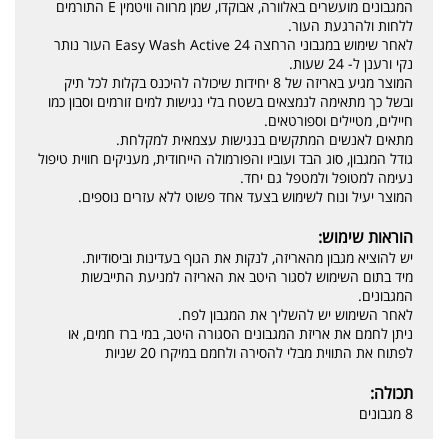
המגבונים מועשרים באלוורה, אבוקדו, שמן מרווה וויטמין E התורמים
ללחות ולהרגעת העור.
לאחר שימוש במגבוני הרחצה Easy Wash Active 24 העור נותר
נקי ורענן ל- 24 שעות.
המוצר מגיע באריזה של 8 יחידות שיכולה להיכנס בקלות לכל תיק
ובשל כך מתאימה לנמצאים בשטח בלי נגישות למים זורמים וסבון כמו
חיילים, מטיילים וספורטאים.
מתאים לאנשים המתקשים בנגישות עצמאית למקלחת.
גודל המגבון, סוג הבד ועוביו והפורמולה הייחודית, מעניקים חווית טיפול
נעימה למטופל ולמטפל גם יחד.
המוצר יעיל ונוח לשימוש בצעד אחד פשוט ללא עזרים נוספים.
הוראות שימוש:
יש להוציא מגבון מהאריזה, לנקות את הגוף בעדינות וביסודיות.
מיד בתום השימוש לסגור היטב את האריזה למניעת התייבשות
המגבונים.
לאחר השימוש יש להשליך את המגבון לפח.
ניתן לחמם את אריזת המגבונים הסגורה היטב, במי ברז חמים, או
לפתוח את התווית מבלי להסירה ולחמם במיקרו 20 שניות
תכולה:
8 מגבונים