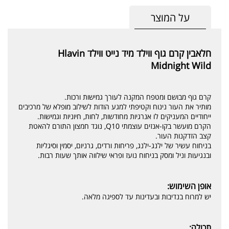
על המוצר
חלאבין קרם גוף ווילד מיד נייט ווילד Hlavin
Midnight Wild
קרם גוף מבושם ומטפח המקנה לעורך גמישות ורכות.
מותיר את העור נינוח וקטיפתי למגע הודות לשילוב מופלא של מרכיבים
ייחודיים המעניקים לו אנרגיות מחודשות, לחות, חיוניות וגמישות.
הקרם מועשר בקו-אנזים עוצמתי Q10, נוגד חמצון התורם להאטת
קצב הזדקנות העור.
בניחוח עשיר של ילנג-ילנג, פריחות ורדים, גרניום, יסמין וסיגליות
ובנגיעות וניל ומסק בניחוח נועז ופראי שילווה אותך שעות רבות.
אופן השימוש:
יש למרוח בנדיבות ובעדינות עד לספיגה מלאה.
תכולה: