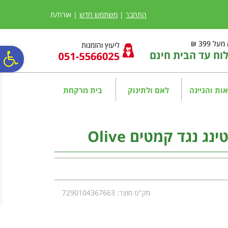
לתפריט
לתוכן
לתפריט
אתר
המרכזי
נגישות
התחבר
|
משתמש חדש
| אורח/ת
ל 399 ₪
ליעוץ והזמנות
ח עד הבית חינם
פ
סר
ות והגיינה
לאם ולתינוק
בית מרקחת
נג
ג נגד קמטים Olive
מק"ט מוצר: 7290104367663