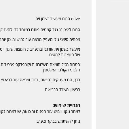
olive סרום מעושר בשמן זית
סרום ליפטינג נגד קמטים פותח במיוחד כדי להעניק 
מפחית סימני גיל ומעניק מראה עור גמיש ומוצק יותר
מועשר בשמן זית אורגני ובתערובת חומצות שומן, ויט
של היווצרות קמטים
הסרום מכיל חומצה היאלורונית וקומפלקס פפטידים פ
חלבוני הקולגן והאלסטין
בכך, הם מעניקים גמישות, רכות ומראה עור בריא וצע
ברישיון משרד הבריאות
הנחיית שימוש:
לאחר ניקוי וייבוש עור הפנים והצוואר, יש למרוח נ
ניתן להשתמש בבוקר ובערב