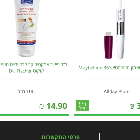
ד"ר פישר אפקטיב קר קרם ידיים מוע
 סופרסטיי 363 Maybelline
קוקוס Dr. Fischer
Allday Plum
100 מ"ל
₪
14.90
₪
פרטי התקשרות