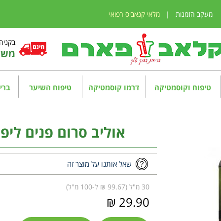
מעקב הזמנות
|
מלאי קנאביס רפואי
בקניה מע
משלו
טיפוח וקוסמטיקה
דרמו קוסמטיקה
טיפוח השיער
בריא
אוליב סרום פנים ליפטינ
שאל אותנו על מוצר זה
30 מ"ל (99.67 ₪ ל-100 מ"ל)
29.90 ₪