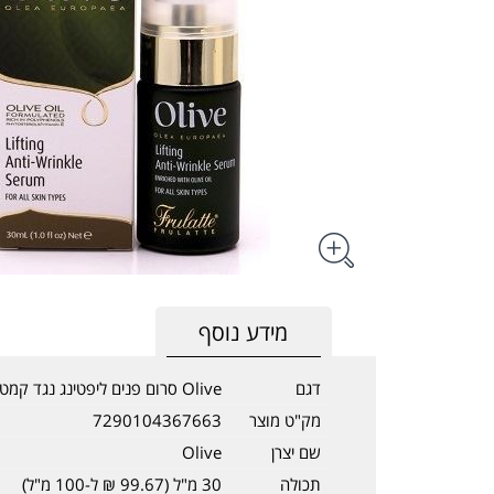
מידע נוסף
דגם
Olive סרום פנים ליפטינג נגד קמטים 30 מ"ל
מק"ט מוצר
7290104367663
שם יצרן
Olive
תכולה
30 מ"ל (99.67 ₪ ל-100 מ"ל)