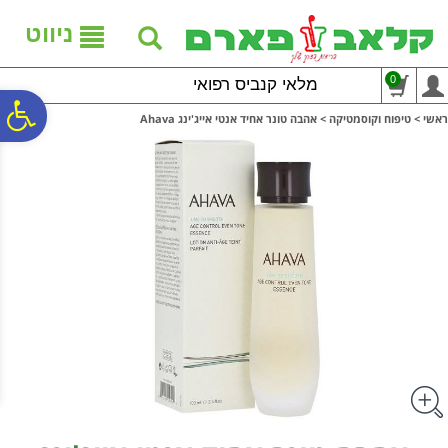
לתפריט
לתוכן
לתפריט
אתר
המרכזי
נגישות
ניווט
0
מלאי קנביס רפואי
פ
ראשי
>
טיפוח וקוסמטיקה
>
אהבה טונר אחיד אנטי אייג'ינג Ahava
סר
נג