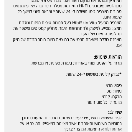
המחליק ומשפר את מרקם העור ויוצר גימור מט ולא שומני.
טכנולוגיית פיגמנטים Hi-Fi מתקדמת מכילה ריכוז גבוה של פיגמנטים
טהורים היוצרים כיסוי מושלם ל- 24 שעות* ומראה חיוני למשך כל
שעות היום.
המרכיב הפעיל HibiSkin Vita בעל תכונות טיפוח מזינות ונוגדות
חמצון, מסייע למיצוק ולהתחדשות העור, מחליק קמטוטים ומשפר את
תחלופת התאים של העור.
האריזה כוללת משאבה המסייעת בהוצאת כמות חומר מדודה של מייק
אפ.
הוראות שימוש:
מרחי על הפנים ופזרי באחידות בעזרת ספוגית או מברשת.
*נבדק קלינית בשימוש ל-24 שעות
כיסוי: מלא
גימור: מט
מרקם: קרמי
מיועד ל: כל סוגי העור
שימי לב:
לפני השימוש במוצר, יש לעיין ברשימת המרכיבים המעודכנת וכן
בהוראות השימוש והאזהרות אשר מצוינות במאפייני המוצר או על
אריזתו ולוודא התאמת המוצר לצרכיך.