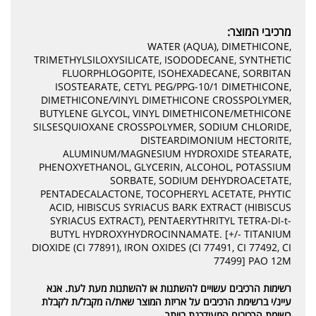
מרכיבי המוצר:
WATER (AQUA), DIMETHICONE,
TRIMETHYLSILOXYSILICATE, ISODODECANE, SYNTHETIC
FLUORPHLOGOPITE, ISOHEXADECANE, SORBITAN
ISOSTEARATE, CETYL PEG/PPG-10/1 DIMETHICONE,
DIMETHICONE/VINYL DIMETHICONE CROSSPOLYMER,
BUTYLENE GLYCOL, VINYL DIMETHICONE/METHICONE
SILSESQUIOXANE CROSSPOLYMER, SODIUM CHLORIDE,
DISTEARDIMONIUM HECTORITE,
ALUMINUM/MAGNESIUM HYDROXIDE STEARATE,
PHENOXYETHANOL, GLYCERIN, ALCOHOL, POTASSIUM
SORBATE, SODIUM DEHYDROACETATE,
PENTADECALACTONE, TOCOPHERYL ACETATE, PHYTIC
ACID, HIBISCUS SYRIACUS BARK EXTRACT (HIBISCUS
SYRIACUS EXTRACT), PENTAERYTHRITYL TETRA-DI-t-
BUTYL HYDROXYHYDROCINNAMATE. [+/- TITANIUM
DIOXIDE (CI 77891), IRON OXIDES (CI 77491, CI 77492, CI
77499] PAO 12M
רשימות הרכיבים עשויים להשתנות או להשתנות מעת לעת. אנא
עיינ/י ברשימת הרכיבים על אריזת המוצר שאת/ה מקבל/ת לקבלת
רשימת הרכיבים המעודכנת ביותר.