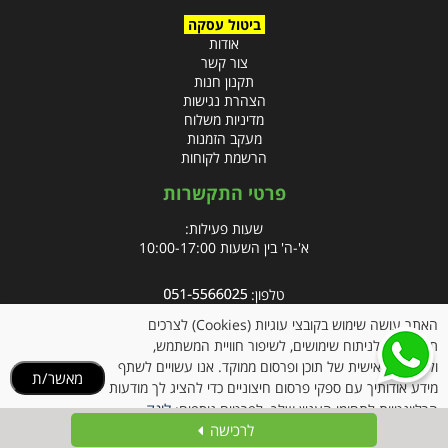
ביטול עסקה
אודות
צור קשר
תקנון חנות
הצהרת נגישות
מדיניות משלוח
מעקב הזמנות
הרשמת לקוחות
פרטי התקשרות
שעות פעילות:
א'-ה' בין השעות 10:00-17:00
טלפון:
פקס: 09-8666832
האתר עושה שימוש בקובצי עוגיות (Cookies) לצרכים
תפעוליים, לניתוח שימושים, לשיפור חוויית המשתמש,
אימייל:
info@clubpharm.co.il
ולהתאמה אישית של תוכן ופרסום ממוקד. אנו עשויים לשתף
מאשר/ת
כתובת : קניון M הדרך, צומת ינאי, מושב בית חירות 40291
מידע אודותיך עם ספקי פרסום חיצוניים כדי להציג לך מודעות
לינק
הרלוונטיות לתחומי העניין שלך. לפרטים נוספים:
לרכישה
למדיניות הקוקיז