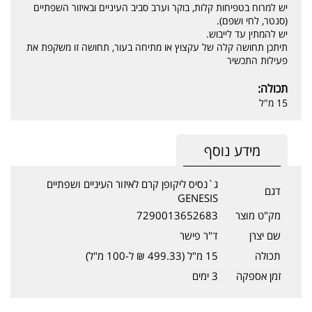
יש למרוח בטפיחות קלות, בוקר וערב סביב העיניים ובאיזור השפתיים
(סנטר, לחי ושפם).
יש להמתין עד לייבוש.
תיתכן תחושה קלה של עקצוץ או מתיחה בעור, תחושה זו משקפת את
פעילות התכשיר
תכולה:
15 מ"ל
מידע נוסף
ג`נסיס ליקופן קרם לאיזור העיניים ושפתיים
דגם
GENESIS
מק"ט מוצר
7290013652683
שם יצרן
ד"ר פישר
תכולה
15 מ"ל (499.33 ₪ ל-100 מ"ל)
זמן אספקה
3 ימים