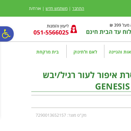
לתפריט
לתוכן
לתפריט
אתר
המרכזי
נגישות
התחבר
|
משתמש חדש
| אורח/ת
ל 399 ₪
ליעוץ והזמנות
ח עד הבית חינם
פ
סר
ות והגיינה
לאם ולתינוק
בית מרקחת
נג
ת איפור לעור רגיל/יבש
מק"ט מוצר: 7290013652157