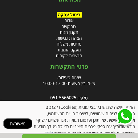
ביטול עסקה
אודות
צור קשר
תקנון חנות
הצהרת נגישות
מדיניות משלוח
מעקב הזמנות
הרשמת לקוחות
פרטי התקשרות
שעות פעילות:
א'-ה' בין השעות 10:00-17:00
טלפון:
פקס: 09-8666832
האתר עושה שימוש בקובצי עוגיות (Cookies) לצרכים
תפעוליים, לניתוח שימושים, לשיפור חוויית המשתמש,
אימייל:
info@clubpharm.co.il
ולהתאמה אישית של תוכן ופרסום ממוקד. אנו עשויים לשתף
מאשר/ת
כתובת : קניון M הדרך, צומת ינאי, מושב בית חירות 40291
מידע אודותיך עם ספקי פרסום חיצוניים כדי להציג לך מודעות
לינק
הרלוונטיות לתחומי העניין שלך. לפרטים נוספים: