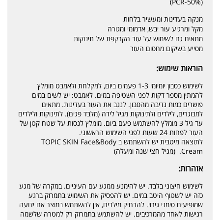
(50%-PCR)
מנקה בעדינות ומעשיר בלחות
מקל ומרגיע עור יבש, אדמומי ומגורה
מתאים גם לשימוש על עור הקרקפת של תינוקות
מסייע בשיקום מחסום העור
הוראות שימוש:
לשימוש כסבון יומיומי 1-3 פעמים ביום, למקלחת ולאמבט מומלץ
להמתין מספר דקות לפני השטיפה במים. לאמבט: יש לשים במים
פושרים כמות נדיבה מהסבון. לנגב את העור בעדינות. מתאים
למבוגרים, לילדים ולתינוקות מגיל לידה (מלבד פגים). לתינוקות ולילדים
עד גיל 3 מומלץ להשתמש פעם ביום. מומלץ לנסות על שטח קטן של
העור לפחות 24 שעות לפני השימוש הראשוני.
לתוצאה מיטבית יש להשתמש ב TOPIC SKIN Face&Body
Cream. (מגיל חצי שנה ומעלה)
אזהרות:
לשימוש חיצוני בלבד. יש להימנע ממגע עם העיניים. במקרה של מגע
כזה יש לשטוף היטב במים. יש להפסיק את השימוש בתמרוק ברגע
שמופיעים סימני גירוי. להרחיק מילדים, אין להשתמש במוצר אם ידועה
רגישות לאחד מהמרכיבים. יש להשתמש בתמרוק רק למטרה שלשמה