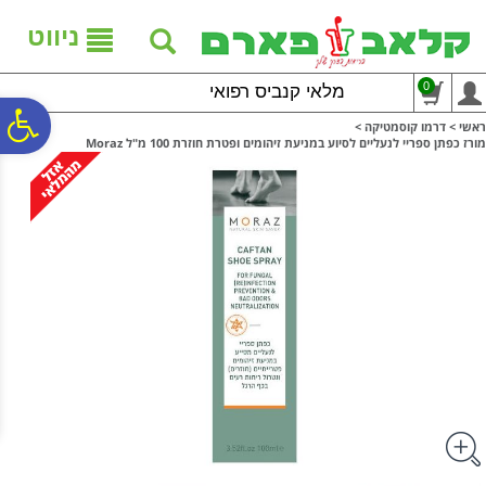
לתפריט
לתוכן
לתפריט
אתר
המרכזי
נגישות
ניווט
0
מלאי קנביס רפואי
פ
ראשי
>
דרמו קוסמטיקה
>
מורז כפתן ספריי לנעליים לסיוע במניעת זיהומים ופטרת חוזרת 100 מ"ל Moraz
סר
נג