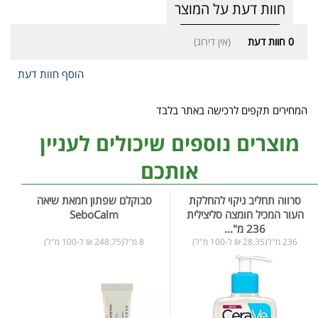
חוות דעת על המוצר
0
חוות דעת
(אין דירוג)
הוסף חוות דעת
המחירים תקפים לרכישה באתר בלבד
מוצרים נוספים שיכולים לעניין
אותכם
סרווה תחליב ניקוי להחלקת
סבוקלם שפתון חמאת שיאה
העור המכיל חומצה סליצילית
SeboCalm
236 מ"...
236 מ"ל(28.35 ₪ ל-100 מ"ל)
8 מ"ל(248.75 ₪ ל-100 מ"ל)