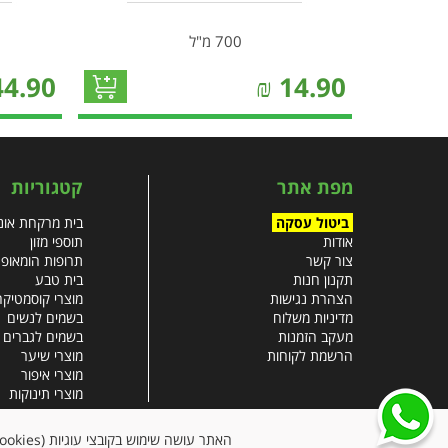
700 מ"ל
44.90
₪
14.90
מפת אתר
קטגוריות
ביטול עסקה
בית מרקחת אונל
אודות
תוספי מזון
צור קשר
תרופות הומאופ
תקנון חנות
בית טבע
הצהרת נגישות
מוצרי קוסמטיקה
מדיניות משלוח
בשמים לנשים
מעקב הזמנות
בשמים לגברים
הרשמת לקוחות
מוצרי שיער
מוצרי איפור
מוצרי תינוקות
צבעי שיער
עזרים רפואיים