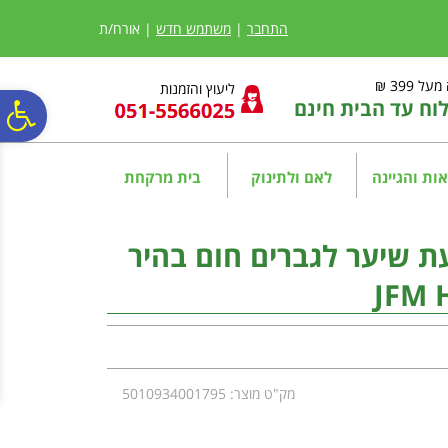
לתפריט
לתוכן
לתפריט
אתר
המרכזי
נגישות
התחבר
|
משתמש חדש
| אורח/ת
ל 399 ₪
ליעוץ והזמנות
ח עד הבית חינם
פ
סר
ות והגיינה
לאם ולתינוק
בית מרקחת
נג
ת שיער לגברים חום בהיר
JFM 
מק"ט מוצר: 5010934001795