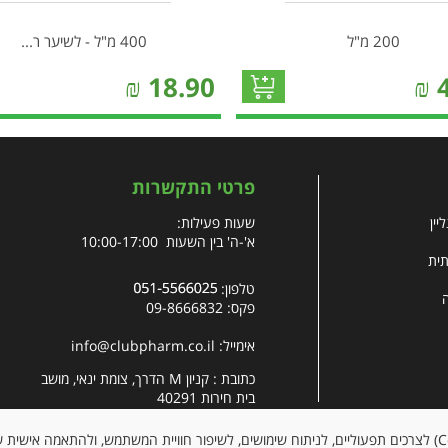
200 מ"ל
400 מ"ל - לשיער ר...
₪
18.90
₪
פרטי התקשרות
יין
שעות פעילות:
א'-ה' בין השעות 10:00-17:00
תית
טלפון:
פקס: 09-8666832
אימייל:
info@clubpharm.co.il
כתובת : קניון M הדרך, צומת ינאי, מושב
בית חירות 40291
האתר עושה שימוש בקובצי עוגיות (Cookies) לצרכים תפעוליים, לניתוח שימושים, לשיפור חוויית המשתמש, ולהתאמה א