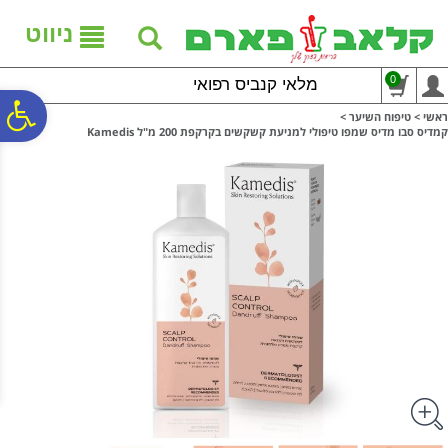
לתפריט
לתוכן
לתפריט
אתר
המרכזי
נגישות
ניווט
0
מלאי קנביס רפואי
פ
ראשי
>
טיפוח השיער
>
קמדיס סבו מדיס שמפו טיפולי למניעת קשקשים בקרקפת 200 מ"ל Kamedis
סר
נג