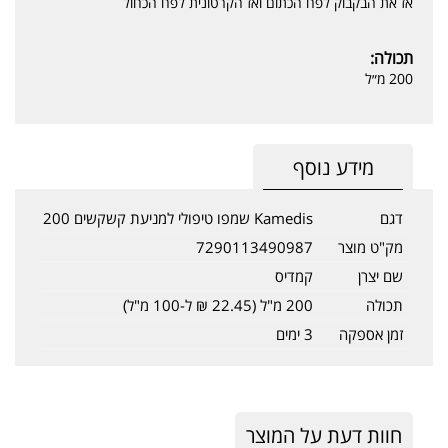
אז את הבקבוק לפח הכתום ואז הקרטונית לפח הכחול
תכולה:
200 מ״ל
מידע נוסף
דגם
Kamedis שמפו טיפולי למניעת קשקשים 200
מק"ט מוצר
7290113490987
שם יצרן
קמדיס
תכולה
200 מ"ל (22.45 ₪ ל-100 מ"ל)
זמן אספקה
3 ימים
חוות דעת על המוצר