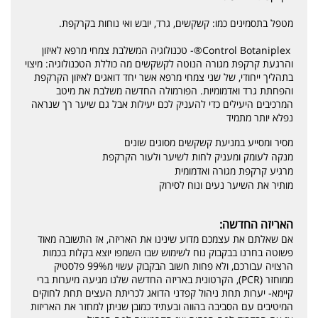
מטפל בתסמינים כמו: קשקשים, גרד, יובש ואי נוחות בקרקפת.
Control Botaniplex®- טכנולוגיה המשלבת צמחי מרפא לאיזון
והרגעת קרקפת מגורה הנוטה לקשקשים מה כוללת הטכנולוגיה: מיצוי
בתהליך ייחודי, של שני צמחי מרפא אשר יחד דואגים לאיזון הקרקפת
והפחתת גרד ואדמומיות. הפורמולה החדשה משלבת את מיטב
המרכיבים היעילים כדי להעניק לכם יעילות אבל גם שיער רך שנראה
נפלא יותר מתמיד
מסיר ומסייע במניעת קשקשים מסוגים שונים
מנקה לעומק ומעניק לחות לשיער ולעור הקרקפת
מרגיע קרקפת מגורה ואדמומית
מותיר את השיער נעים ונוח לסירוק
האריזה החדשה:
אם שאלתם את עצמכם מדוע שינינו את האריזה, אז התשובה מאוד
פשוטה בחרנו בבקבוק נוח לשימוש שבו השמפו יוצא בקלות בכמות
הרצויה עבורכם, ולא פחות חשוב הבקבוק עשוי מ99% פלסטיק
ממוחזר (PCR), הקרטונית באריזה החדשה שלנו מגיעה מיערות ברי
קיימא- יערות תחת ניהול קפדני הדואג לכריתת העצים תחת לחוקים
המיטיבים עם הסביבה בהווה ובעתיד כמובן שניתן למחזר את האריזות