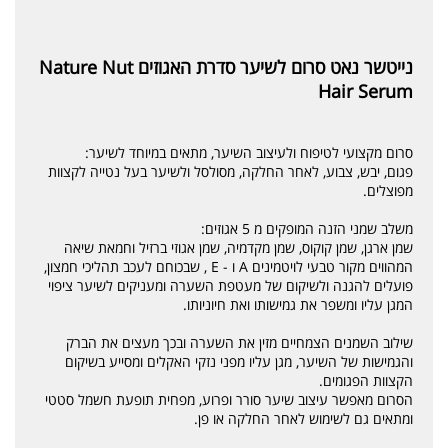
נייטשר נאט סרום לשיער סדרת האגוזים Nature Nut
Hair Serum
סרום מקצועי לטיפוח ולעיצוב השיער, מתאים במיוחד לשיער:
פגום, יבש, צבוע, לאחר החלקה, מסולסל ולשיער בעל נטייה לקצוות
מפוצלים.
משלב שמני הזנה המופקים מ 5 אגוזים:
שמן ארגן, שמן קוקוס, שמן מקדמיה, שמן אגוזי ברזיל וחמאת שיאה
המהווים מקור טבעי לויטמינים A ו - E , שבכוחם לעכב תהליכי חמצון,
פועלים להגנה ולשיקום של מעטפת השערה ומעניקים לשיער ציפוי
המגן עליו ומשפר את גמישותו ואת חיוניותו.
שילוב השמנים הצמחיים מזין את השערה ובכך מעצים את הברק
והגמישות של השיער, מגן עליו מפני נזקי האקלים ומסייע בשיקום
הקצוות הפגומים.
הסרום מאפשר עיצוב שיער סורר ופרוע, מפחית תופעת חשמל סטטי
ומתאים גם לשימוש לאחר החלקה או פן.