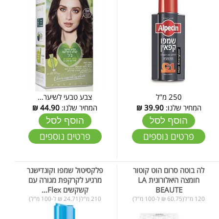
250 מ"ל
צבע טבעי לשיער...
המחיר שלנו:
39.90
₪
המחיר שלנו:
44.90
₪
הוסף לסל
הוסף לסל
פרטים נוספים
פרטים נוספים
לה בוטה סרום הוט קוטור
פלקסיטול שמפו וקונדישנר
חומצה היאלורונית LA
מרגיע לקרקפת מגורה עם
BEAUTE
קשקשים Flex...
120 מ"ל(60.75 ₪ ל-100 מ"ל)
210 מ"ל(24.71 ₪ ל-100 מ"ל)