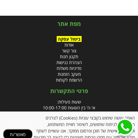
מפת אתר
ביטול עסקה
אודות
צור קשר
תקנון חנות
הצהרת נגישות
מדיניות משלוח
מעקב הזמנות
הרשמת לקוחות
פרטי התקשרות
שעות פעילות:
א'-ה' בין השעות 10:00-17:00
האתר עושה שימוש בקובצי עוגיות (Cookies) לצרכים
טלפון:
תפעוליים, לניתוח שימושים, לשיפור חוויית המשתמש,
פקס: 09-8666832
ולהתאמה אישית של תוכן ופרסום ממוקד. אנו עשויים לשתף
מאשר/ת
מידע אודותיך עם ספקי פרסום חיצוניים כדי להציג לך מודעות