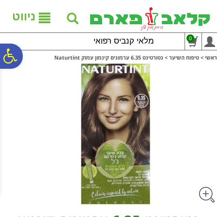
לתפריט
לתוכן
לתפריט
אתר
המרכזי
נגישות
ניווט
0
מלאי קנביס רפואי
פ
ראשי
>
טיפוח השיער
>
נטורטינט 6.35 ערמונים קינמון עמוק Naturtint
סר
נג