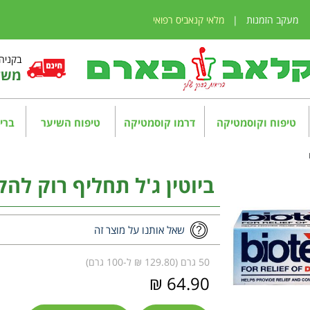
מעקב הזמנות
|
מלאי קנאביס רפואי
בקניה מע
משלו
טיפוח וקוסמטיקה
דרמו קוסמטיקה
טיפוח השיער
בריא
ביוטין ג'ל תחליף רוק להקלה 
שאל אותנו על מוצר זה
50 גרם (129.80 ₪ ל-100 גרם)
64.90 ₪