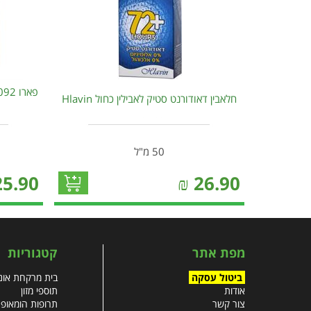
חלאבין דאודורנט סטיק לאבילין כחול Hlavin
50 מ"ל
25.90
₪
26.90
מפת אתר
קטגוריות
ביטול עסקה
בית מרקחת אונל
אודות
תוספי מזון
צור קשר
תרופות הומאופ