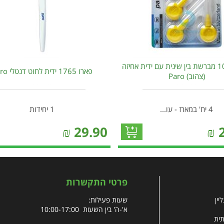
פארו 1092 מברשת בין שינית עם ידית אחיזה
פארו 1765 ידית לחוט דנטלי Paro
(צהוב) Paro
4 יח' במארז - עו...
1 יחידות
₪
29.90
₪
פרטי התקשרות
יין
שעות פעילות:
א'-ה' בין השעות 10:00-17:00
תית