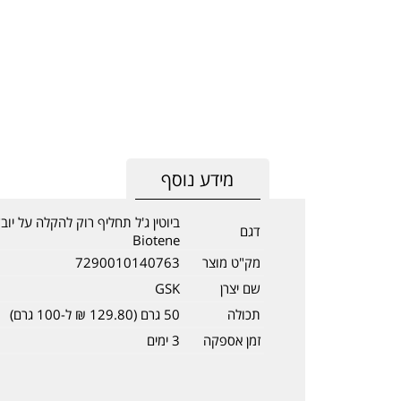
מידע נוסף
ביוטין ג'ל תחליף רוק להקלה על יו
דגם
Biotene
מק"ט מוצר
7290010140763
שם יצרן
GSK
תכולה
50 גרם (129.80 ₪ ל-100 גרם)
זמן אספקה
3 ימים