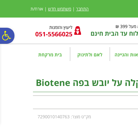
לתפריט
לתוכן
לתפריט
אתר
המרכזי
נגישות
התחבר
|
משתמש חדש
| אורח/ת
ל 399 ₪
ליעוץ והזמנות
ח עד הבית חינם
פ
סר
ות והגיינה
לאם ולתינוק
בית מרקחת
נג
על יובש בפה Biotene
מק"ט מוצר: 7290010140763