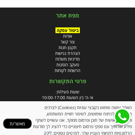
מפת אתר
ביטול עסקה
אודות
צור קשר
תקנון חנות
הצהרת נגישות
מדיניות משלוח
מעקב הזמנות
הרשמת לקוחות
פרטי התקשרות
שעות פעילות:
א'-ה' בין השעות 10:00-17:00
האתר עושה שימוש בקובצי עוגיות (Cookies) לצרכים
טלפון:
תפעוליים, לניתוח שימושים, לשיפור חוויית המשתמש,
פקס: 09-8666832
ולהתאמה אישית של תוכן ופרסום ממוקד. אנו עשויים לשתף
מאשר/ת
מידע אודותיך עם ספקי פרסום חיצוניים כדי להציג לך מודעות
אימייל:
info@clubpharm.co.il
לינק
הרלוונטיות לתחומי העניין שלך. לפרטים נוספים: