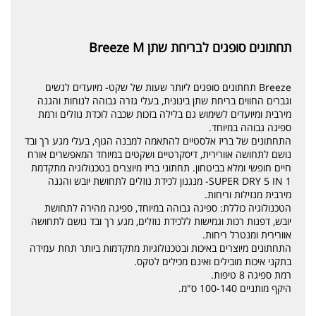
תחתונים סופגים לבריחת שתן Breeze M
Breeze תחתונים סופגים ליותר שעות של שקט- מיועדים לנשים
וגברים החווים בריחת שתן בינונית, בעלי גזרה גבוהה לנוחות והגנה
מירבית ומיועדים לשימוש גם בלילה בזכות שכבה לוכדת נוזלים ורמת
ספיגה גבוהה במיוחד.
התחתונים של בריז אלסטיים להתאמה למבנה הגוף, בעלי מגע רך ובד
נושם לתחושה אוורירית, דיסקרטיים ושקטים במיוחד המאפשרים אורח
חיים חופשי ומלא בביטחון. תחתוני בריז מיוצרים בטכנולוגיה מתקדמת
SUPER DRY 5 IN 1- מנגנון לכידת נוזלים לתחושת יובש והגנה
מירבית מנזילות וריחות.
הטכנולוגיה כוללת: ספיגה גבוהה במיוחד, ספיגה מהירה לתחושת
יובש, דפנות רכות וגמישות ללכידת נוזלים, מגע רך ובד נושם לתחושה
אוורירית ומנטרל ריחות.
התחתונים מיוצרים באיכות ובטכנולוגיות מתקדמות ביותר תחת עמידה
בתקני איכות מובילים ואינם מכילים לטקס.
רמת ספיגה 8 טיפות.
היקף מותניים 100-140 ס"מ.