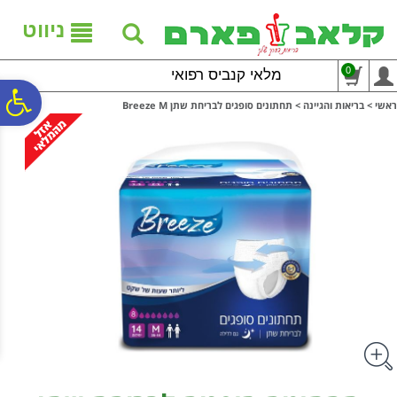
לתפריט
לתוכן
לתפריט
אתר
המרכזי
נגישות
ניווט
0
מלאי קנביס רפואי
פ
ראשי
>
בריאות והגיינה
>
תחתונים סופגים לבריחת שתן Breeze M
סר
נג