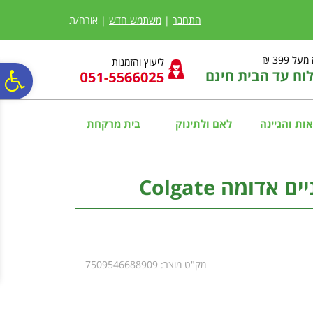
לתפריט
לתוכן
לתפריט
אתר
המרכזי
נגישות
התחבר
|
משתמש חדש
| אורח/ת
ל 399 ₪
ליעוץ והזמנות
ח עד הבית חינם
פ
סר
ות והגיינה
לאם ולתינוק
בית מרקחת
נג
דומה Colgate
מק"ט מוצר: 7509546688909