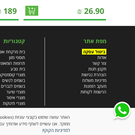
₪
189
₪
26.90
מפת אתר
קטגוריות
ביטול עסקה
בית מרקחת אונל
אודות
תוספי מזון
צור קשר
תרופות הומאופ
תקנון חנות
בית טבע
הצהרת נגישות
מוצרי קוסמטיקה
מדיניות משלוח
בשמים לנשים
מעקב הזמנות
בשמים לגברים
הרשמת לקוחות
מוצרי שיער
מוצרי איפור
מוצרי תינוקות
צבעי שיער
עזרים רפואיים
ממוקד. אנו עשויים לשתף מידע אודותיך עם 
למדיניות הקוקיז