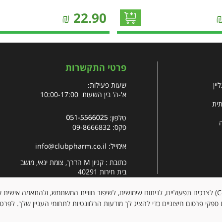
₪
22.90
פרטי התקשרות
יין
שעות פעילות:
א'-ה' בין השעות 10:00-17:00
תית
טלפון:
פקס: 09-8666832
אימייל:
info@clubpharm.co.il
כתובת : קניון M הדרך, צומת ינאי, מושב
בית חירות 40291
האתר עושה שימוש בקובצי עוגיות (Cookies) לצרכים תפעוליים, לניתוח שימושים, לשיפור חוויית המשתמש, ולהתאמה א
ספקי פרסום חיצוניים כדי להציג לך מודעות הרלוונטיות לתחומי העניין שלך. לפרט
כל 