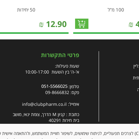
100 מ"ל
50 יחידות
₪
12.90
₪
פרטי התקשרות
יין
שעות פעילות:
א'-ה' בין השעות 10:00-17:00
תית
טלפון:
פקס: 09-8666832
אימייל:
info@clubpharm.co.il
כתובת : קניון M הדרך, צומת ינאי, מושב
בית חירות 40291
האתר עושה שימוש בקובצי עוגיות (Cookies) לצרכים תפעוליים, לניתוח שימושים, לשיפור חוויית המשתמש, ולהתאמה א