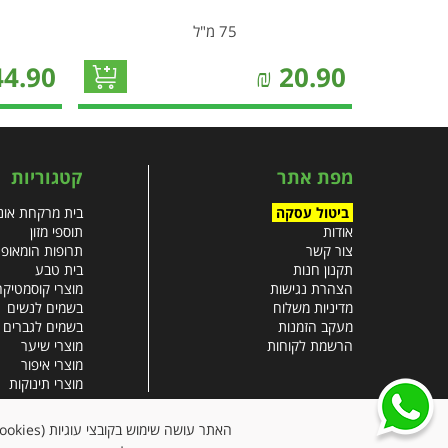
75 מ"ל
44.90
₪
20.90
מפת אתר
קטגוריות
ביטול עסקה
בית מרקחת אונל
אודות
תוספי מזון
צור קשר
תרופות הומאופ
תקנון חנות
בית טבע
הצהרת נגישות
מוצרי קוסמטיקה
מדיניות משלוח
בשמים לנשים
מעקב הזמנות
בשמים לגברים
הרשמת לקוחות
מוצרי שיער
מוצרי איפור
מוצרי תינוקות
צבעי שיער
עזרים רפואיים