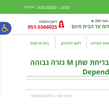
לתפריט
לתוכן
לתפריט
אתר
המרכזי
נגישות
התחבר
|
משתמש חדש
| אורח/ת
ל 399 ₪
ליעוץ והזמנות
ח עד הבית חינם
פ
סר
ות והגיינה
לאם ולתינוק
בית מרקחת
נג
דיפנד תחתונים סופגים לבריחת שתן M גזרה גבוהה
מק"ט מוצר: 7290016437416