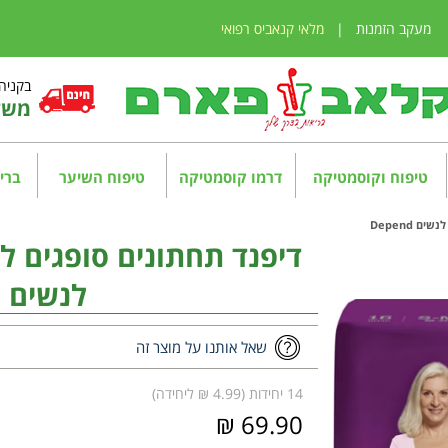
מעקב הזמנות
|
מלאי קנאביס רפואי
בקניה מע
משלו
טיפוח וקוסמטיקה
דרמו קוסמטיקה
טיפוח השיער
בריא
לנשים Depend
שאל אותנו על מוצר זה
14 יחידות (4.99 ₪ ליחידה)
69.90 ₪