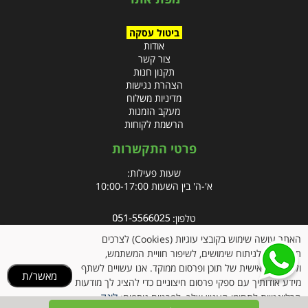
ביטול עסקה
אודות
צור קשר
תקנון חנות
הצהרת נגישות
מדיניות משלוח
מעקב הזמנות
הרשמת לקוחות
פרטי התקשרות
שעות פעילות:
א'-ה' בין השעות 10:00-17:00
טלפון:
פקס: 09-8666832
האתר עושה שימוש בקובצי עוגיות (Cookies) לצרכים
תפעוליים, לניתוח שימושים, לשיפור חוויית המשתמש,
אימייל:
info@clubpharm.co.il
ולהתאמה אישית של תוכן ופרסום ממוקד. אנו עשויים לשתף
מאשר/ת
כתובת : קניון M הדרך, צומת ינאי, מושב בית חירות 40291
מידע אודותיך עם ספקי פרסום חיצוניים כדי להציג לך מודעות
לינק
הרלוונטיות לתחומי העניין שלך. לפרטים נוספים: