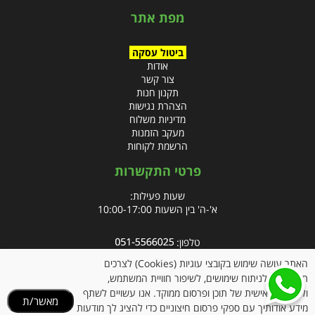
מפת אתר
ביטול עסקה
אודות
צור קשר
תקנון חנות
הצהרת נגישות
מדיניות משלוח
מעקב הזמנות
הרשמת לקוחות
פרטי התקשרות
שעות פעילות:
א'-ה' בין השעות 10:00-17:00
טלפון:
פקס: 09-8666832
האתר עושה שימוש בקובצי עוגיות (Cookies) לצרכים
תפעוליים, לניתוח שימושים, לשיפור חוויית המשתמש,
אימייל:
info@clubpharm.co.il
ולהתאמה אישית של תוכן ופרסום ממוקד. אנו עשויים לשתף
מאשר/ת
כתובת : קניון M הדרך, צומת ינאי, מושב בית חירות 40291
מידע אודותיך עם ספקי פרסום חיצוניים כדי להציג לך מודעות