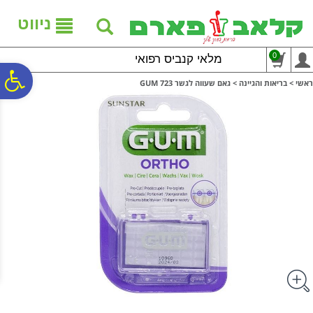
לתפריט
לתוכן
לתפריט
אתר
המרכזי
נגישות
ניווט
0
מלאי קנביס רפואי
פ
ראשי
>
בריאות והגיינה
>
גאם שעווה לגשר GUM 723
סר
נג