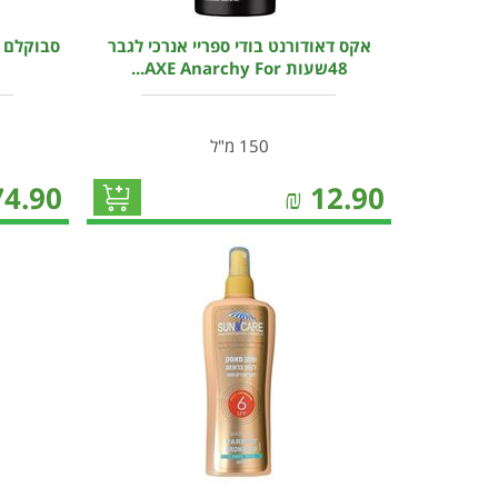
אקס דאודורנט בודי ספריי אנרכי לגבר
סבוקלם ס
48שעות AXE Anarchy For...
150 מ"ל
74.90
₪
12.90