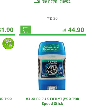
בטיפול והקלה של יוב...
30 מ"ל
31.90
₪
44.90
0%
הנחה
ספיד סטיק דאודורנט ג'ל כח הטבע
ספיד סט
Speed Stick