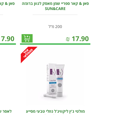
סאן & קאר ספריי שמן מאסק לגוון ברונזה
סאן & קאר
SUN&CARE
200 מ"ל
17.90
₪
17.90
מולטי ג'ין ליקוויג'ל נוזלי טבעי מסייע