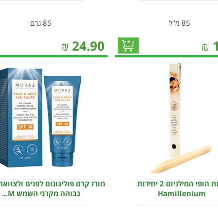
85 מ"ל
85 גרם
₪
24.90
₪
נרות הופי המילניום 2 יחידות
מורז קרם פוליגונום לפנים ולצוואר
Hamillenium
גבוהה מקרני השמש M...