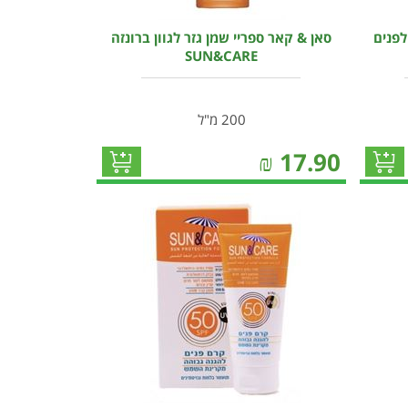
פנים
סאן & קאר ספריי שמן גזר לגוון ברונזה
SUN&CARE
200 מ"ל
₪
17.90