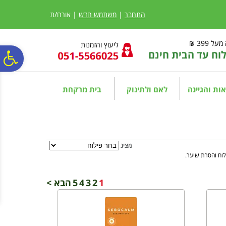
לתפריט
לתוכן
לתפריט
אתר
המרכזי
נגישות
התחבר
|
משתמש חדש
| אורח/ת
ל 399 ₪
ליעוץ והזמנות
ח עד הבית חינם
פ
סר
ות והגיינה
לאם ולתינוק
בית מרקחת
נג
מציג
לוח והסרת שיער.
1
2
3
4
5
הבא >