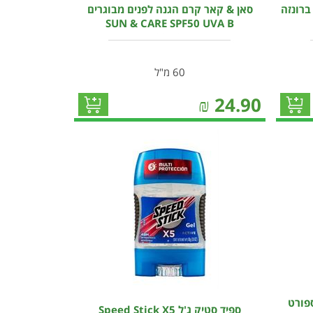
ברונזה
סאן & קאר קרם הגנה לפנים מבוגרים
SUN & CARE SPF50 UVA B
60 מ"ל
₪
24.90
ספורט
ספיד סטיק ג'ל Speed Stick X5