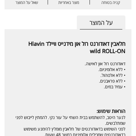
קניה בטוחה
מוצר באחריות
שאל על המוצר
על המוצר
חלאבין דאודורנט רול און מידנייט וויילד Hlavin
wild ROLL-ON
דאודורנט רול און לאישה.
• ללא אלומיניום.
• ללא אלכוהול.
• ללא פראבנים.
• עמיד במים.
הוראות שימוש:
לנער היטב, להשתמש בבית השחי על עור נקי. להמתין לייבוש לפני
שמתלבשים.
לפני השימוש בדאודורנטים של חלאבין מומלץ להימנע משימוש
בדאודורנטים שמכילים אלומיניום במשך 48 שעות.