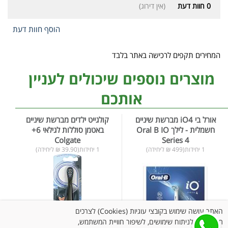
0
חוות דעת
(אין דירוג)
הוסף חוות דעת
המחירים תקפים לרכישה באתר בלבד
מוצרים נוספים שיכולים לעניין
אותכם
אורל בי iO4 מברשת שיניים
קולגייט ילדים מברשת שיניים
חשמלית - לילך Oral B IO
באטמן סוללות לגילאי 6+
Colgate
Series 4
1 יחידות(499 ₪ ליחידה)
1 יחידות(39.90 ₪ ליחידה)
האתר עושה שימוש בקובצי עוגיות (Cookies) לצרכים
תפעוליים, לניתוח שימושים, לשיפור חוויית המשתמש,