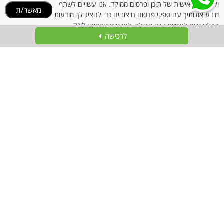
ולהתאמה אישית של תוכן ופרסום ממוקד. אנו עשויים לשתף
מאשר/ת
מידע אודותיך עם ספקי פרסום חיצוניים כדי להציג לך מודעות
לינק
הרלוונטיות לתחומי העניין שלך. לפרטים נוספים:
לרכישה
למדיניות הקוקיז
1 יחידות
1 יחידות
המחיר שלנו:
499
₪
המחיר שלנו:
39.90
₪
הוסף לסל
הוסף לסל
פרטים נוספים
פרטים נוספים
ארגניה קרם גוף לעור יבש
גרנייה דאודורנט רול אקשן
מועשר באלוורה קמומיל ותה
קונטרול 96 שעות Garnier
ירוק Arg...
100 מ"ל(32.90 ₪ ל-100 מ"ל)
50 מ"ל(25.80 ₪ ל-100 מ"ל)