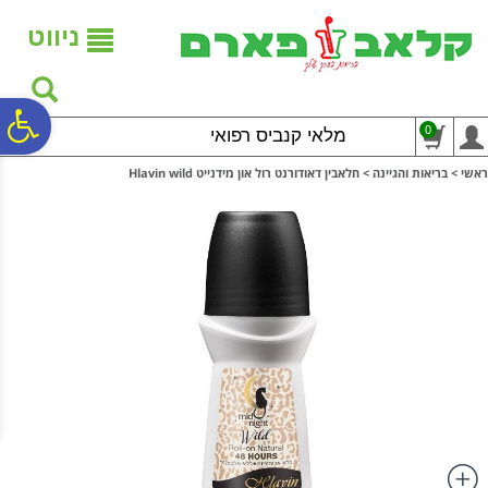
לתפריט
לתוכן
לתפריט
אתר
המרכזי
נגישות
ניווט
פ
0
מלאי קנביס רפואי
ראשי
>
בריאות והגיינה
>
חלאבין דאודורנט רול און מידנייט Hlavin wild
סר
נג