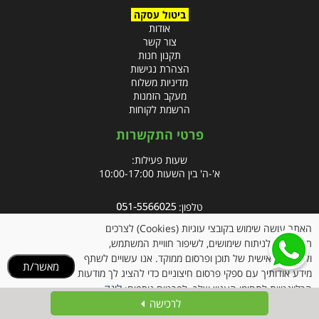
ביטול עסקה
אודות
צור קשר
תקנון חנות
הצהרת נגישות
מדיניות משלוח
מעקב הזמנות
הרשמת לקוחות
פרטי התקשרות
שעות פעילות:
א'-ה' בין השעות 10:00-17:00
טלפון:
פקס: 09-8666832
האתר עושה שימוש בקובצי עוגיות (Cookies) לצרכים
תפעוליים, לניתוח שימושים, לשיפור חוויית המשתמש,
אימייל:
info@clubpharm.co.il
ולהתאמה אישית של תוכן ופרסום ממוקד. אנו עשויים לשתף
מאשר/ת
כתובת : קניון M הדרך, צומת ינאי, מושב בית חירות 40291
מידע אודותיך עם ספקי פרסום חיצוניים כדי להציג לך מודעות
לינק
הרלוונטיות לתחומי העניין שלך. לפרטים נוספים:
לרכישה
למדיניות הקוקיז