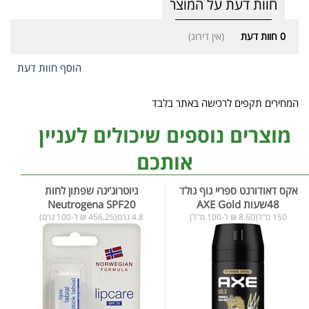
חוות דעת על המוצר
0
חוות דעת
(אין דירוג)
הוסף חוות דעת
המחירים תקפים לרכישה באתר בלבד
מוצרים נוספים שיכולים לעניין
אותכם
אקס דאודורנט ספריי גוף גולד
ניוטרוג'ינה שפתון לחות
48שעות AXE Gold
Neutrogena SPF20
150 מ"ל(8.60 ₪ ל-100 מ"ל)
4.8 גרם(456.25 ₪ ל-100 גרם)