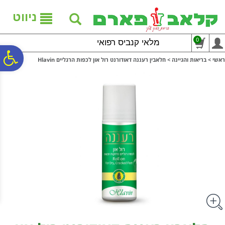
לתפריט
לתוכן
לתפריט
אתר
המרכזי
נגישות
ניווט
0
מלאי קנביס רפואי
פ
ראשי
>
בריאות והגיינה
>
חלאבין רעננה דאודורנט רול און לכפות הרגליים Hlavin
סר
נג