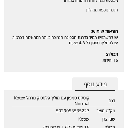
מעטפת משי להחדרה נוחה במיוחד
הגנה נוספת מנזילות
הוראות שימוש:
יש להשתמש תמיד בדרגת הספיגה הנמוכה ביותר המתאימה לצרכייך,
יש להחליף טמפון כל 4-8 שעות
תכולה:
16 יחידות
מידע נוסף
קוטקס טמפון עם מוליך פלסטיק נורמל Kotex
דגם
Normal
מק"ט מוצר
5029053535227
שם יצרן
Kotex
תכולה
16 יחידות (1.62 ₪ ליחידה)