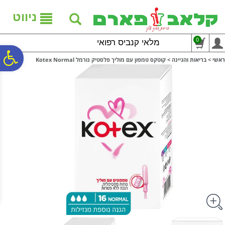
לתפריט
לתוכן
לתפריט
אתר
המרכזי
נגישות
ניווט
0
מלאי קנביס רפואי
פ
ראשי
>
בריאות והגיינה
>
קוטקס טמפון עם מוליך פלסטיק נורמל Kotex Normal
סר
נג