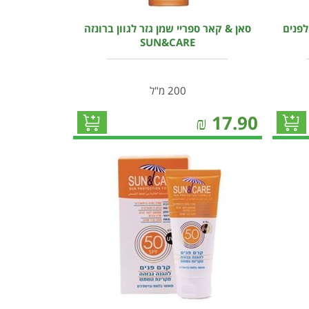
פנים
סאן & קאר ספריי שמן גזר לגוון ברונזה
SUN&CARE
200 מ"ל
₪
17.90