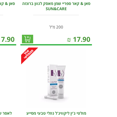
סאן & קאר ספריי שמן מאסק לגוון ברונזה
סאן & קאר
SUN&CARE
200 מ"ל
17.90
₪
17.90
מולטי ג'ין ליקוויג'ל נוזלי טבעי מסייע