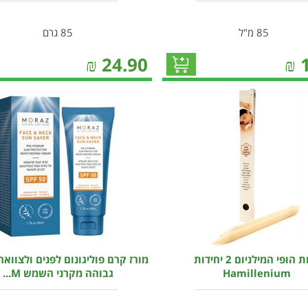
85 מ"ל
85 גרם
₪
24.90
₪
נרות הופי המילניום 2 יחידות
מורז קרם פוליגונום לפנים ולצוואר
Hamillenium
גבוהה מקרני השמש M...