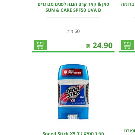
ברונזה
סאן & קאר קרם הגנה לפנים מבוגרים
SUN & CARE SPF50 UVA B
60 מ"ל
₪
24.90
ספורט
ספיד סטיק ג'ל Speed Stick X5