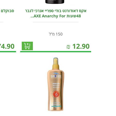
אקס דאודורנט בודי ספריי אנרכי לגבר
סבוקלם ס
48שעות AXE Anarchy For...
150 מ"ל
74.90
₪
12.90