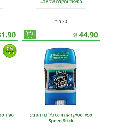
בטיפול והקלה של יוב...
30 מ"ל
31.90
₪
44.90
0%
הנחה
ספיד סטיק דאודורנט ג'ל כח הטבע
ספיד סט
Speed Stick