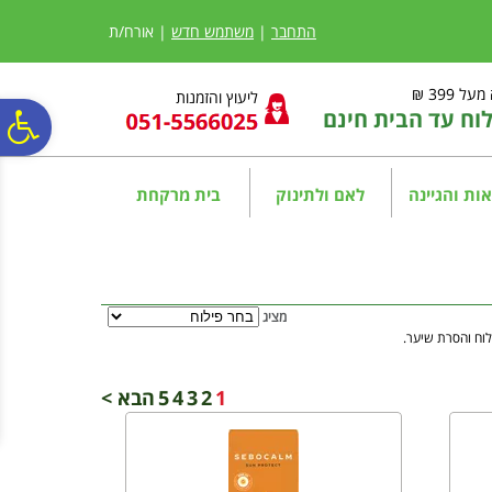
לתפריט
לתוכן
לתפריט
אתר
המרכזי
נגישות
התחבר
|
משתמש חדש
| אורח/ת
ל 399 ₪
ליעוץ והזמנות
ח עד הבית חינם
פ
סר
ות והגיינה
לאם ולתינוק
בית מרקחת
נג
מציג
לוח והסרת שיער.
1
2
3
4
5
הבא >