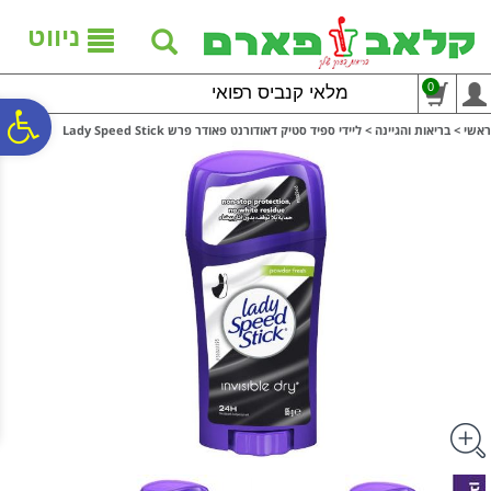
לתפריט
לתוכן
לתפריט
אתר
המרכזי
נגישות
ניווט
0
מלאי קנביס רפואי
פ
ראשי
>
בריאות והגיינה
>
ליידי ספיד סטיק דאודורנט פאודר פרש Lady Speed Stick
סר
נג