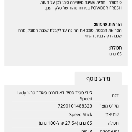
פורמולה ייחודית שאינה משאירה סימן לבן על העור.
POWDER FRESH בניחוח טהור של טלק רענן.
הוראות שימוש:
הסר את המכסה, סובב את החוגה עד לקבלת שכבת המוצק, מרח
שכבה דקה בבית השחי
תכולה:
65 גרם
מידע נוסף
ליידי ספיד סטיק דאודורנט פאודר פרש Lady
דגם
Speed
מק"ט מוצר
7290101488323
שם יצרן
Speed Stick
תכולה
65 גרם (27.54 ₪ ל-100 גרם)
זמן אספקה
3 ימים