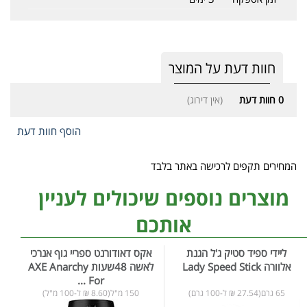
חוות דעת על המוצר
0
חוות דעת
(אין דירוג)
הוסף חוות דעת
המחירים תקפים לרכישה באתר בלבד
מוצרים נוספים שיכולים לעניין
אותכם
ליידי ספיד סטיק ג'ל הגנת
אקס דאודורנט ספריי גוף אנרכי
אלוורה Lady Speed Stick
לאשה 48שעות AXE Anarchy
For ...
65 גרם(27.54 ₪ ל-100 גרם)
150 מ"ל(8.60 ₪ ל-100 מ"ל)