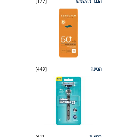
הגנה מהשמש
[177]
הגיינה
[449]
בריאות
[61]