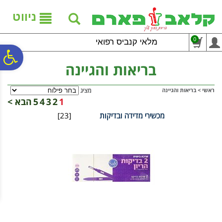
לתפריט
לתוכן
לתפריט
אתר
המרכזי
נגישות
ניווט
0
מלאי קנביס רפואי
פ
בריאות והגיינה
סר
ראשי
>
בריאות והגיינה
מציג
1
2
3
4
5
הבא >
מכשירי מדידה ובדיקות
[23]
נג