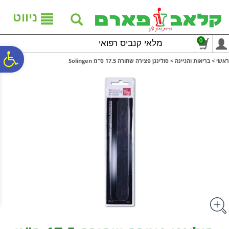
לתפריט
לתוכן
לתפריט
אתר
המרכזי
נגישות
ניווט
0
מלאי קנביס רפואי
פ
ראשי
>
בריאות והגיינה
>
סולינגן פצירה שחורה 17.5 ס"מ Solingen
סר
נג