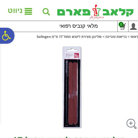
לתפריט
לתוכן
לתפריט
אתר
המרכזי
נגישות
ניווט
0
מלאי קנביס רפואי
פ
ראשי
>
בריאות והגיינה
>
סולינגן פצירת ליטוש מחול 17 ס"מ Solingen
סר
נג