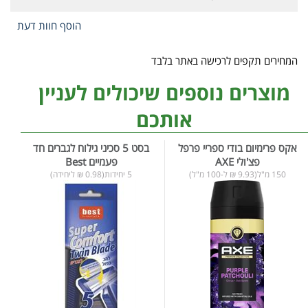
הוסף חוות דעת
המחירים תקפים לרכישה באתר בלבד
מוצרים נוספים שיכולים לעניין
אותכם
אקס פרימיום בודי ספריי פרפל
בסט 5 סכיני גילוח לגברים חד
פצ'ולי AXE
פעמיים Best
150 מ"ל(9.93 ₪ ל-100 מ"ל)
5 יחידות(0.98 ₪ ליחידה)