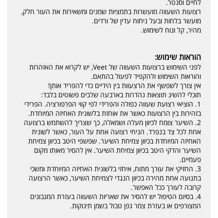
לחיים וסנטר.
רצועות השעווה מועשרות בתמציות שמנים ומשאירות את העור חלק,
מועשר בלחות ובעל ניחוח עדין של ורדים.
מהיר, קל ונוח לשימוש.
הוראות שימוש:
לפני השימוש ברצועות השעווה של Veet, יש לקרוא את האזהרות
והוראות השימוש ולהקפיד לפעול בהתאם.
אין צורך לשפשף את הרצעוות בין הידיים כדי להפריד אותן!
תוכלי להשיג תוצאות נהדרות בארבעה שלבים פשוטים בלבד:
1. הוציאי רצועת שעווה כפולה והפרידי לפי קווי הפרפורציה. הפרידי
בזהירות בין הרצועות כאשר את אוחזת בלשונית האחיזה המיוחדת.
2. השיער צומח לכיוון מעלה ושמאלה, כך שצריך להשתמש ברצועה
אחת לכל צד בנפרד. הניחי רצועה אחת על העור, כאשר לשונית
האחיזה המיוחדת בכיוון צמיחת השיער. שפשפי היטב בכיוון צמיחת
השיער והדקי היטב בכיוון צמיחת השיער. אין להסיר מאותו מקום
פעמיים.
3. החזיקי את עורך מתוח, איחזי בלשונית האחיזה המיוחדת ומשכי
בתנועה אחת מהירה בכיוון הנגדי לצמיחת השיער, כאשר הרצועה
קרובה לעורך ככל האפשר.
4. בסיום הטיפול יש להסיר את שאריות השעווה בעזרת המגבונים
המצורפים או בעזרת צמר גפן טבול בשמן תינוקות.