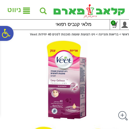
לתפריט
לתוכן
לתפריט
אתר
המרכזי
נגישות
ניווט
0
מלאי קנביס רפואי
פ
ראשי
>
בריאות והגיינה
>
ויט רצועות שעווה מוכנות לפנים 40 יחידות Veet
סר
נג