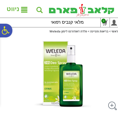
לתפריט
לתוכן
לתפריט
אתר
המרכזי
נגישות
ניווט
0
מלאי קנביס רפואי
פ
ראשי
>
בריאות והגיינה
>
וולדה דאודורנט לימון Weleda
סר
נג