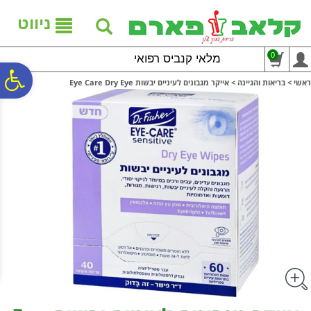
לתפריט
לתוכן
לתפריט
אתר
המרכזי
נגישות
ניווט
0
מלאי קנביס רפואי
פ
ראשי
>
בריאות והגיינה
>
אייקר מגבונים לעיניים יבשות Eye Care Dry Eye
סר
נג