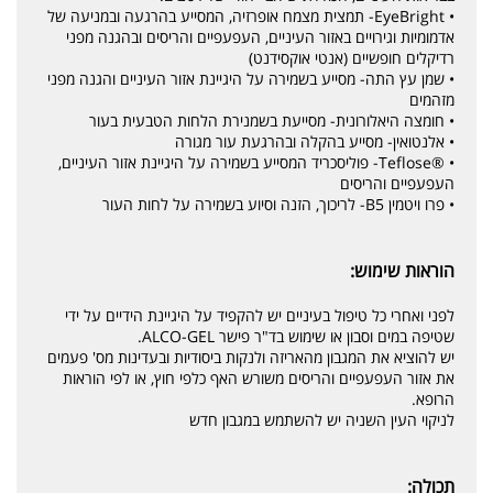
• EyeBright- תמצית מצמח אופרזיה, המסייע בהרגעה ובמניעה של
אדמומיות וגירויים באזור העיניים, העפעפיים והריסים ובהגנה מפני
רדיקלים חופשיים (אנטי אוקסידנט)
• שמן עץ התה- מסייע בשמירה על היגיינת אזור העיניים והגנה מפני
מזהמים
• חומצה היאלורונית- מסייעת בשמנירת הלחות הטבעית בעור
• אלנטואין- מסייע בהקלה ובהרגעת עור מגורה
• ®Teflose- פוליסכריד המסייע בשמירה על היגיינת אזור העיניים,
העפעפיים והריסים
• פרו ויטמין B5- לריכוך, הזנה וסיוע בשמירה על לחות העור
הוראות שימוש:
לפני ואחרי כל טיפול בעיניים יש להקפיד על היגיינת הידיים על ידי
שטיפה במים וסבון או שימוש בד"ר פישר ALCO-GEL.
יש להוציא את המגבון מהאריזה ולנקות ביסודיות ובעדינות מס' פעמים
את אזור העפעפיים והריסים משורש האף כלפי חוץ, או לפי הוראות
הרופא.
לניקוי העין השניה יש להשתמש במגבון חדש
תכולה: