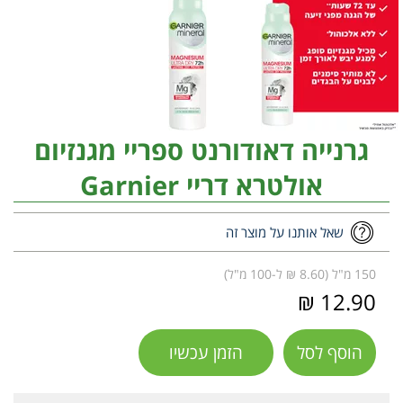
גרנייה דאודורנט ספריי מגנזיום
אולטרא דריי Garnier
שאל אותנו על מוצר זה
150 מ"ל (8.60 ₪ ל-100 מ"ל)
12.90 ₪
הוסף לסל
הזמן עכשיו