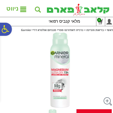
לתפריט
לתוכן
לתפריט
אתר
המרכזי
נגישות
ניווט
0
מלאי קנביס רפואי
פ
ראשי
>
בריאות והגיינה
>
גרנייה דאודורנט ספריי מגנזיום אולטרא דריי Garnier
סר
נג