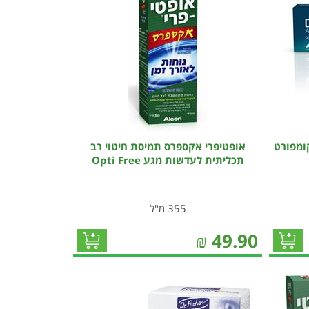
קומפורט
אופטיפרי אקספרס תמיסת חיטוי רב
תכליתית לעדשות מגע Opti Free
355 מ"ל
₪
49.90