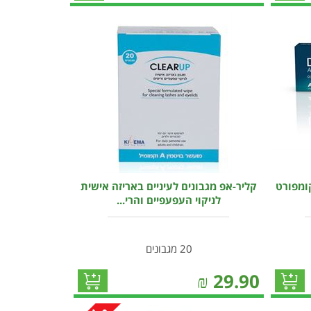
קומפורט
קליר-אפ מגבונים לעיניים באריזה אישית
לניקוי העפעפיים והרי...
20 מגבונים
₪
29.90