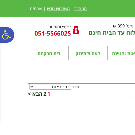
לתפריט
לתוכן
לתפריט
אתר
המרכזי
נגישות
התחבר
|
משתמש חדש
| אורח/ת
ל 399 ₪
ליעוץ והזמנות
ח עד הבית חינם
פ
סר
ות והגיינה
לאם ולתינוק
בית מרקחת
נג
מציג
1
2
הבא >