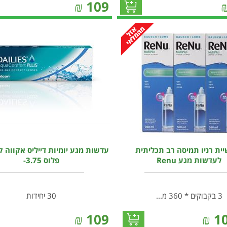
₪
109
ית רניו תמיסה רב תכליתית
עדשות מגע יומיות דייליס אקווה 
לעדשות מגע Renu
פלוס 3.75-
3 בקבוקים * 360 מ...
30 יחידות
₪
109
₪
1