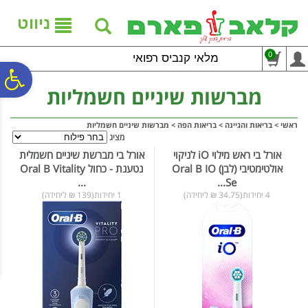
לתפריט
לתוכן
לתפריט
אתר
המרכזי
נגישות
ניווט
0
מלאי קנביס רפואי
פ
מברשות שיניים חשמליות
סר
ראשי
>
בריאות והגיינה
>
בריאות הפה
>
מברשות שיניים חשמליות
מציג
אורל בי ראש מילוי iO לניקוי
אורל בי מברשת שיניים חשמלית
נג
אולטימטיבי (לבן) Oral B IO
נטענת - כחול Oral B Vitality
...
Se...
4 יחידות(34.75 ₪ ליחידה)
1 יחידות(139 ₪ ליחידה)