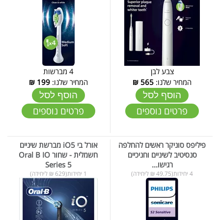
צבע לבן
4 מברשות
המחיר שלנו:
565
₪
המחיר שלנו:
199
₪
הוסף לסל
הוסף לסל
פרטים נוספים
פרטים נוספים
פיליפס סוניקר ראשים להחלפה
אורל בי iO5 מברשת שיניים
סנסיטיב לשיניים וחניכיים
חשמלית - שחור Oral B IO
רגישו...
Series 5
4 יחידות(49.75 ₪ ליחידה)
1 יחידות(629 ₪ ליחידה)