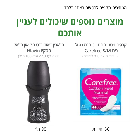
המחירים תקפים לרכישה באתר בלבד
מוצרים נוספים שיכולים לעניין
אותכם
קרפרי מגיני תחתון כותנה נטול
חלאבין דאודורנט רול און בלאק
ריח Carefree S/M
טסקיו Hlavin
56 יחידות(0.27 ₪ ליחידה)
80 מ"ל(22.38 ₪ ל-100 מ"ל)
56 יחידות
80 מ"ל